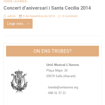
SOBRE LA BANDA
Concert d’aniversari i Santa Cecilia 2014
admin
6 de desembre de 2014
0 comment
Llegir més...
ON ENS TROBES?
Unió Musical L’Aurora
Plaça Major, 10
03579 Sella (Alacant)
· banda@umlaurora.org
· 699 31 37 21