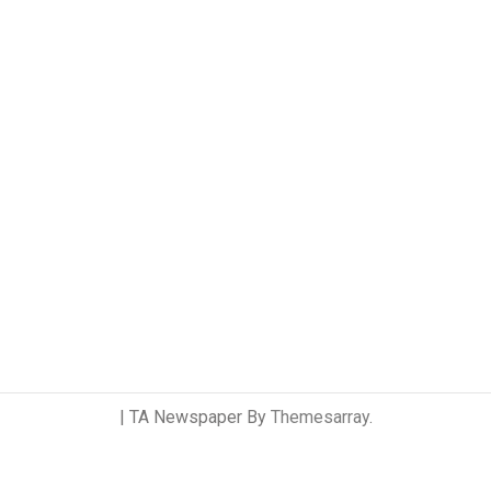
|
TA Newspaper By
Themesarray
.