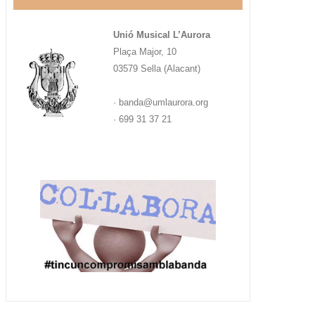
Unió Musical L’Aurora
Plaça Major, 10
03579 Sella (Alacant)
· banda@umlaurora.org
· 699 31 37 21