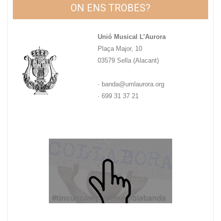
ON ENS TROBES?
Unió Musical L’Aurora
Plaça Major, 10
03579 Sella (Alacant)
· banda@umlaurora.org
· 699 31 37 21