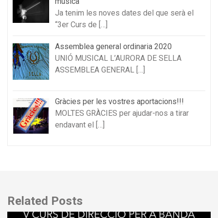
música
Ja tenim les noves dates del que serà el
“3er Curs de
[…]
Assemblea general ordinaria 2020
UNIÓ MUSICAL L’AURORA DE SELLA
ASSEMBLEA GENERAL
[…]
Gràcies per les vostres aportacions!!!
MOLTES GRÀCIES per ajudar-nos a tirar
endavant el
[…]
Related Posts