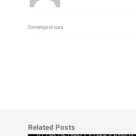
Comença el curs
Navegació
d'entrades
Related Posts