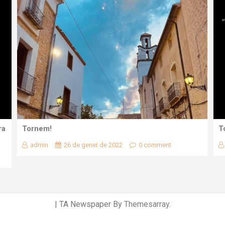
ra
Tornem!
T
admin
26 de gener de 2022
0 comment
|
TA Newspaper By
Themesarray
.