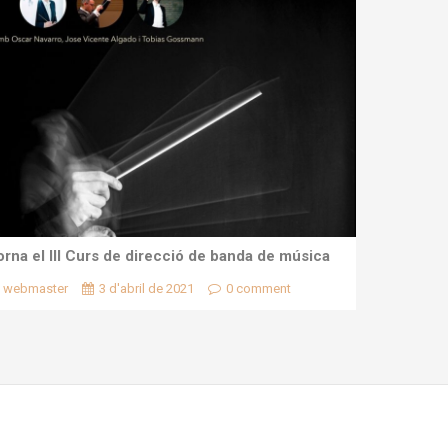
orna el III Curs de direcció de banda de música
webmaster
3 d'abril de 2021
0 comment