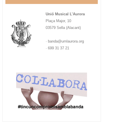
Unió Musical L’Aurora
Plaça Major, 10
03579 Sella (Alacant)
· banda@umlaurora.org
· 699 31 37 21