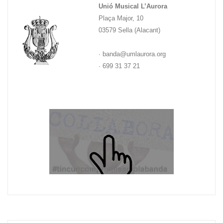
Unió Musical L’Aurora
Plaça Major, 10
03579 Sella (Alacant)
· banda@umlaurora.org
· 699 31 37 21