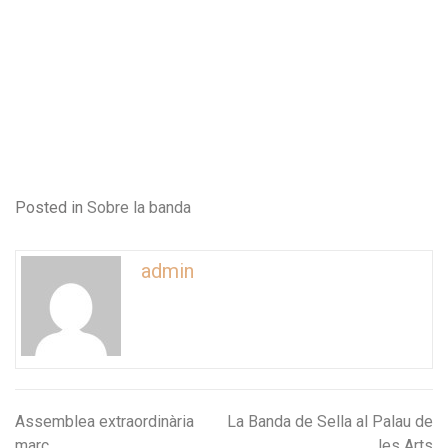
Posted in
Sobre la banda
admin
Assemblea extraordinària
La Banda de Sella al Palau de
Navegació
març
les Arts