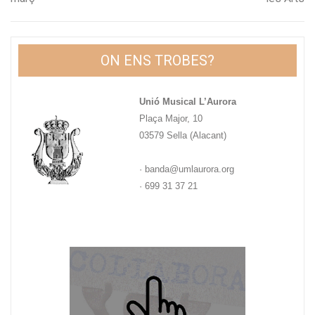
d'entrades
ON ENS TROBES?
Unió Musical L’Aurora
Plaça Major, 10
03579 Sella (Alacant)
· banda@umlaurora.org
· 699 31 37 21