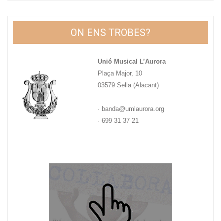
ON ENS TROBES?
Unió Musical L’Aurora
Plaça Major, 10
03579 Sella (Alacant)
· banda@umlaurora.org
· 699 31 37 21