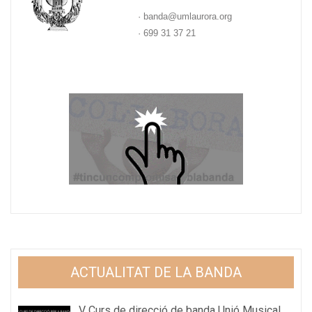
· banda@umlaurora.org
· 699 31 37 21
ACTUALITAT DE LA BANDA
V Curs de direcció de banda Unió Musical