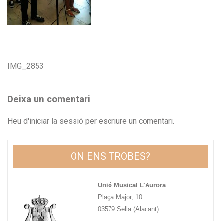
IMG_2853
Navegació
d'entrades
Deixa un comentari
Heu d'
iniciar la sessió
per escriure un comentari.
ON ENS TROBES?
Unió Musical L’Aurora
Plaça Major, 10
03579 Sella (Alacant)