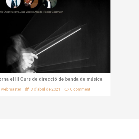
orna el III Curs de direcció de banda de música
webmaster
3 d'abril de 2021
0 comment