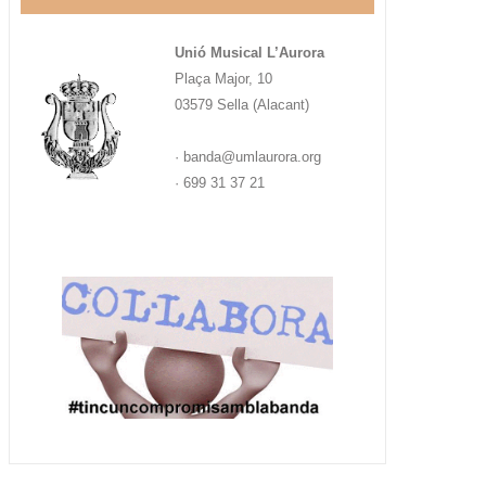
Unió Musical L’Aurora
Plaça Major, 10
03579 Sella (Alacant)
· banda@umlaurora.org
· 699 31 37 21