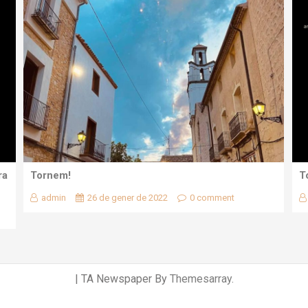
ra
Tornem!
T
admin
26 de gener de 2022
0 comment
|
TA Newspaper By
Themesarray
.